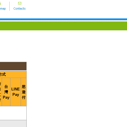
方式
街
台
悠
口
LINE
灣
遊
支
Pay
Pay
付
付