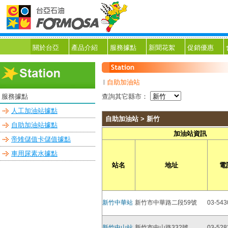
關於台亞
產品介紹
服務據點
新聞花絮
促銷優惠
自助加油站
服務據點
查詢其它縣市：
人工加油站據點
自助加油站 > 新竹
自助加油站據點
加油站資訊
帝雉儲值卡儲值據點
車用尿素水據點
站名
地址
電
新竹中華站
新竹市中華路二段59號
03-543
新竹中山站
新竹市中山路332號
03-528