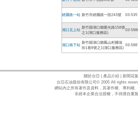
經國路一站
新竹市經國路一段243號
03-535
新竹縣湖口鄉榮光路158號
湖口北上站
03-598
之1(湖口服務區)
新竹縣湖口鄉鳳山村國強
湖口南下站
03-598
街1巷8號之1(湖口服務區)
關於台亞
|
產品介紹
|
新聞花
台亞石油股份有限公司© 2005 All rights reserv
網站內之所有著作及資料，其著作權、專利權
非經本企業合法授權，不得擅自重