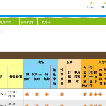
會員專區
聯絡我們
下載專區
油品
服務
支付
台
帝
超
洗
Pi
打
車用
塑
雉
國
98
95Plus
92
級
車
拍
話
營業時間
氣
尿素
石
卡
旅
無鉛
無鉛
無鉛
柴
服
錢
機
水
油
儲
卡
油
務
包
PAY
值
07:00 -
0551
23:00
00:00 -
3608