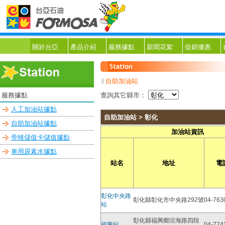
關於台亞
產品介紹
服務據點
新聞花絮
促銷優惠
自助加油站
服務據點
查詢其它縣市：
人工加油站據點
自助加油站 > 彰化
自助加油站據點
加油站資訊
帝雉儲值卡儲值據點
車用尿素水據點
站名
地址
電
彰化中央路
彰化縣彰化市中央路292號
04-763
站
彰化縣福興鄉沿海路四段
福興站
04-774