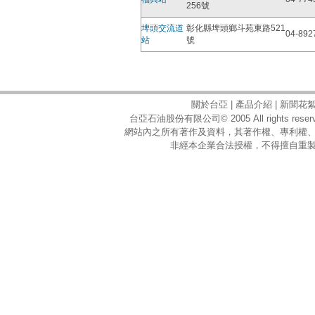
256號
埤頭交流道
彰化縣埤頭鄉斗苑東路521
04-892
站
號
關於台亞
|
產品介紹
|
新聞花
台亞石油股份有限公司© 2005 All rights reserv
網站內之所有著作及資料，其著作權、專利權
非經本企業合法授權，不得擅自重