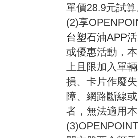
單價
28.9
元試算
(2)
享
OPENPOI
台塑石油
APP
活
或優惠活動，本
上且限加入單輛
損、卡片作廢失
障、網路斷線或
者，無法適用本
(3)OPENPOIN