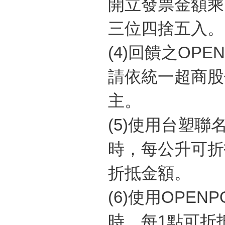
開立發票金額乘
三位四捨五入。
(4)
回饋之
OPEN
請依統一超商股
主。
(5)
使用台塑聯
時，每公升可折
折抵金額。
(6)
使用
OPENP
時，每
1
點可折