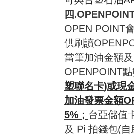
可與台塑石油
A
四
.OPENPOIN
OPEN POINT
供刷讀
OPENPO
當筆加油金額及
OPENPOINT
點
塑聯名卡
)
或現
加油發票金額
O
5%
；
台亞儲值
及
Pi
拍錢包
(
自