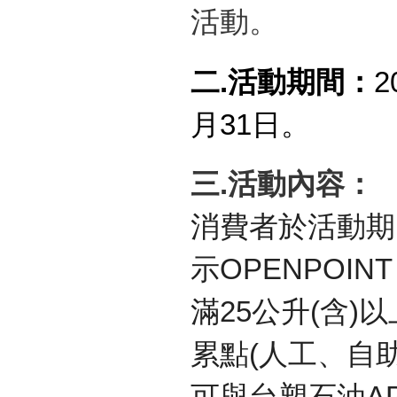
活動。
二
.
活動期間：
2
月
31
日。
三
.
活動內容：
消費者於活動期
示
OPENPOINT
滿
25
公升
(
含
)
以
累點
(
人工、自