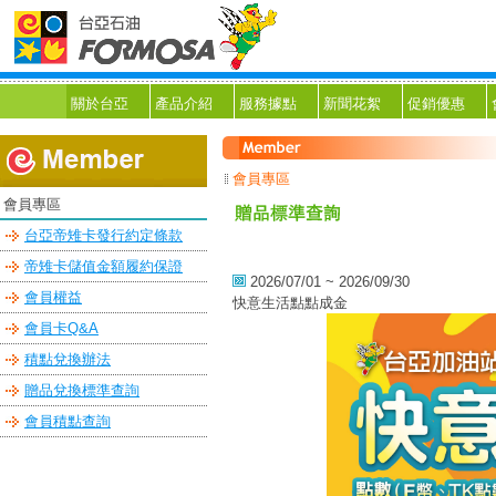
關於台亞
產品介紹
服務據點
新聞花絮
促銷優惠
會員專區
會員專區
台亞帝雉卡發行約定條款
帝雉卡儲值金額履約保證
2026/07/01 ~ 2026/09/30
會員權益
快意生活點點成金
會員卡Q&A
積點兌換辦法
贈品兌換標準查詢
會員積點查詢